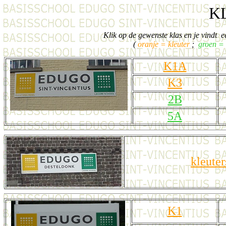
K
Klik op de gewenste klas en je vindt een
(
oranje = kleuter
;
groen = 
K1A
K3
2B
5A
kleute
K1